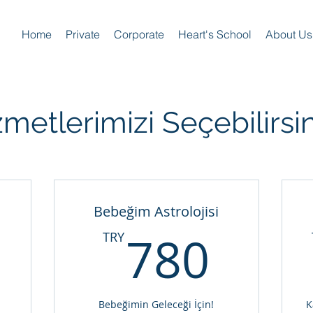
Home
Private
Corporate
Heart's School
About Us
metlerimizi Seçebilirsin
Bebeğim Astrolojisi
850TRY
780
780
TRY
Bebeğimin Geleceği İçin!
K