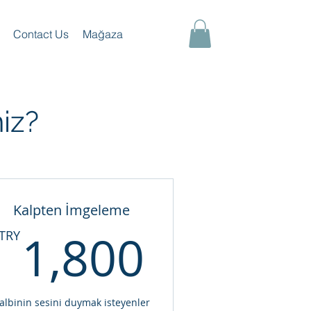
Contact Us
Mağaza
iz?
Kalpten İmgeleme
TRY
1,800T
1,800
TRY
albinin sesini duymak isteyenler