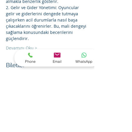
almakla benzerlik gösterir.
2. Gelir ve Gider Yönetimi: Oyuncular 
gelir ve giderlerini dengede tutmaya 
çalışırken acil durumlarla nasıl başa 
çıkacaklarını öğrenirler. Bu, mali dengeyi 
sağlama konusundaki becerilerini 
güçlendirir.
Devamını Oku >
Phone
Email
WhatsApp
Biletler
Sale ended
Ticket type
CF 101 - Finansal Farkındalık
Price
TRY 900.00
+TRY 180.00 KDV