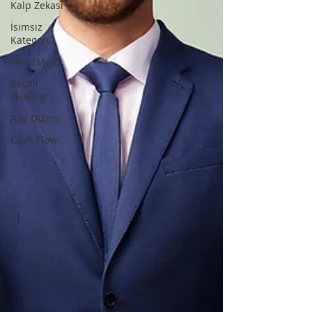
Kalp Zekası
İsimsiz
Kategori
HeartMath
Recall
Healing
Aile Dizimi
Cash Flow