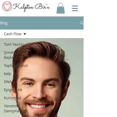
Blog
Cash Flow
Tüm Yazılar
Şimdi
Başlayın
Topluluğunuz
kalp
DNA
Epigenetik
Kurumsal
Yönetim
Danışmanlığı