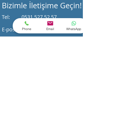
Bizimle İletişime Geçin!
Tel:
0531 527 52 57
E-posta:
destek@kalptenbire.com
Phone
Email
WhatsApp