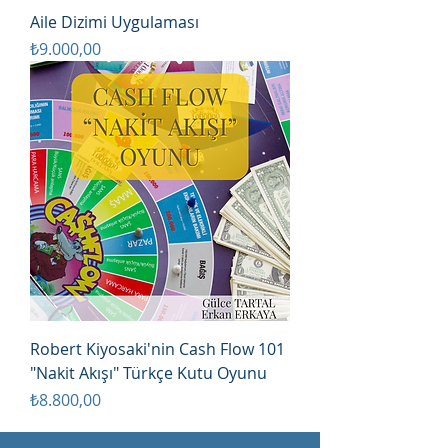
Aile Dizimi Uygulaması
Fiyat
₺9.000,00
Robert Kiyosaki'nin Cash Flow 101
"Nakit Akışı" Türkçe Kutu Oyunu
Fiyat
₺8.800,00