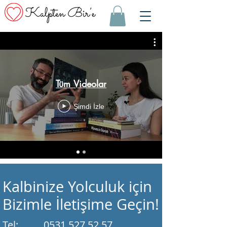
Tüm Videolar
Şimdi İzle
Kalbinize Yolculuk için
Bizimle İletişime Geçin!
Tel: 0531 527 52 57