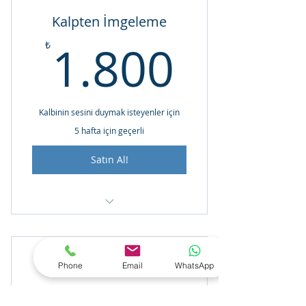
Kalpten İmgeleme
1.800
1.800
₺
Kalbinin sesini duymak isteyenler için
5 hafta için geçerli
Satın Al!
Aylık İmgeleme Seansları
İlk Seans Ücretsiz
Aile Danışmanlığı
Phone
Email
WhatsApp
₺