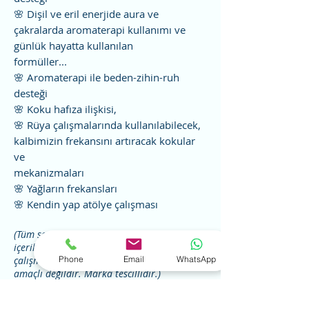
🌸 Dişil ve eril enerjide aura ve
çakralarda aromaterapi kullanımı ve
günlük hayatta kullanılan
formüller...
🌸 Aromaterapi ile beden-zihin-ruh
desteği
🌸 Koku hafıza ilişkisi,
🌸 Rüya çalışmalarında kullanılabilecek,
kalbimizin frekansını artıracak kokular
ve
mekanizmaları
🌸 Yağların frekansları
🌸 Kendin yap atölye çalışması
(Tüm seminer, meditasyon ve çalışma
içerikleri Gül Saydam’a aittir. Seminer, seans
Phone
Email
WhatsApp
çalışma ve uygulamalar teşhis ve/veya tedavi
amaçlı değildir. Marka tescillidir.)
4. Bereketi Çağıran Rüyalar