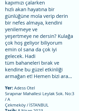
kapımızı çalarken
hızlı akan hayatına bir
günlüğüne mola verip derin
bir nefes almaya, kendini
yenilemeye ve
yeşertmeye ne dersin? Kulağa
çok hoş geliyor biliyorum
emin ol sana da çok iyi
gelecek. Hadi
tüm bahaneleri bırak ve
kendine bu güzel etkinliği
armağan et! Hemen bizi ara…
Yer:
Adess Otel
Sırapınar Mahallesi Leylak Sok. No:3
/ A
Çekmeköy / İSTANBUL
Tarih:
8 Nisan 2023