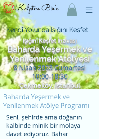
Kendi Yolunda Işığını Keşfet
Işığını Keşfet İnzivası
Bahard
a
Yeş
ermek ve
Yenilenmek Atöl
yesi
8 Nisan 2023 Cumartesi
10:00-18:30
Çekmeköy, İstanbul
Baharda Yeşermek ve
Yenilenmek Atölye Programı
Seni, şehirde ama doğanın
kalbinde minik bir molaya
davet ediyoruz. Bahar