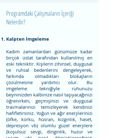
Programdaki Çalışmaların İçeriği
Nelerdir?
I'M AN
Kalpten İmgeleme
ORIGINAL CATCHPHRASE
Kadim zamanlardan günümüze kadar
birçok üstat tarafından kullanılmış en
I’m a paragraph. Double click here or
eski tekniktir. Kişilerin zihinsel, duygusal
click Edit Text to add some text of your
ve ruhsal bedenlerini dengeleyerek,
farkında olmadıkları blokajların
own or to change the font. This is the
çözülmesine yardımcı olur. Bu
place for you to tell your site visitors a little
imgeleme tekniğiyle ruhunuzu
bit about you and your services.
beyninizden kalbinize nasıl taşıyacağınızı
öğrenirken, geçmişinizi ve duygusal
travmalarınızı temizleyerek kendinizi
hafifletirsiniz. Yoğun ve ağır enerjilerinizi
(öfke, korku, hüsran, kızgınlık, haset,
depresyon vb) olumlu güzel enerjilere
(koşulsuz sevgi, dinginlik, huzur ve
uyum vb) nasıl dönüştüreceğinizi